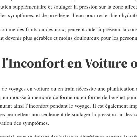
outien supplémentaire et soulager la pression sur la zone affe
 les symptômes, et de privilégier l’eau pour rester bien hydrat
, comme des fruits ou des noix, peuvent aider à prévenir la con
ent devenir plus gérables et moins douloureux pour les person
 l’Inconfort en Voiture 
de voyages en voiture ou en train nécessite une planification at
in en mousse à mémoire de forme ou en forme de beignet pour r
nuant ainsi l’inconfort pendant le voyage. Il est également im
uses permettent non seulement de soulager la pression sur les z
ravation des symptômes.
ssentiel, tout en évitant des boissons diurétiques comme le caf