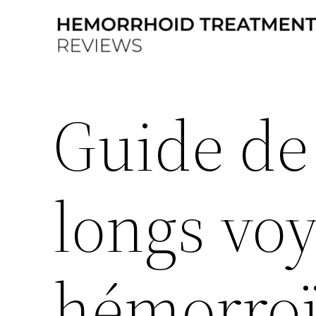
Aller
au
contenu
Guide de 
longs vo
hémorro