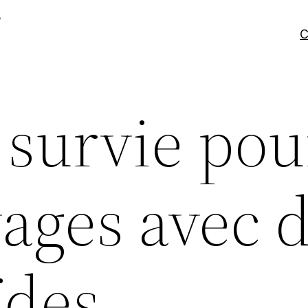
C
survie pou
yages avec 
ïdes